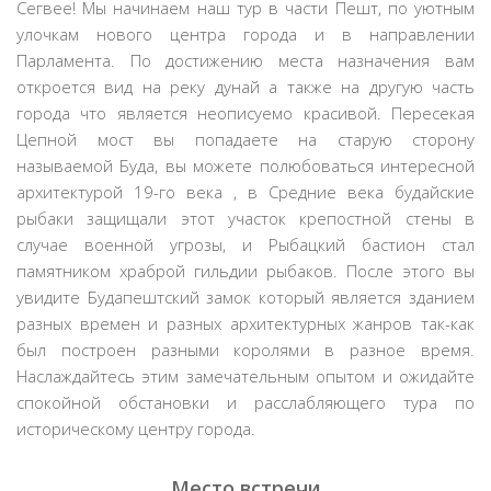
Сегвее! Мы начинаем наш тур в части Пешт, по уютным
улочкам нового центра города и в направлении
Парламента. По достижению места назначения вам
откроется вид на реку дунай а также на другую часть
города что является неописуемо красивой. Пересекая
Цепной мост вы попадаете на старую сторону
называемой Буда, вы можете полюбоваться интересной
архитектурой 19-го века , в Средние века будайские
рыбаки защищали этот участок крепостной стены в
случае военной угрозы, и Рыбацкий бастион стал
памятником храброй гильдии рыбаков. После этого вы
увидите Будапештский замок который является зданием
разных времен и разных архитектурных жанров так-как
был построен разными королями в разное время.
Наслаждайтесь этим замечательным опытом и ожидайте
спокойной обстановки и расслабляющего тура по
историческому центру города.
Место встречи