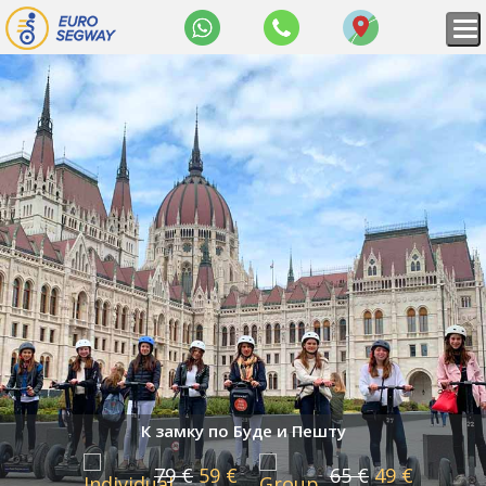
WhatsApp
+36
Map
70
309
8434
К замку по Буде и Пешту
79 €
59 €
65 €
49 €