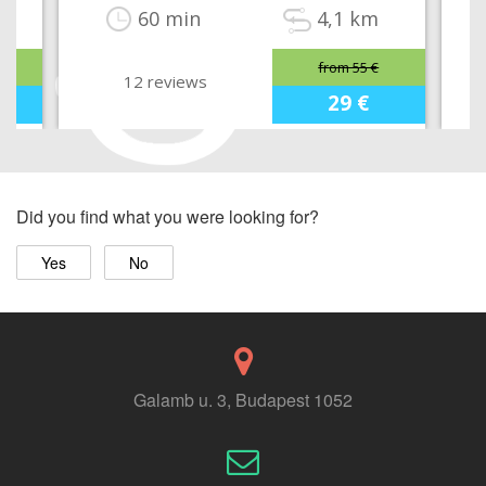
m
60 min
4,1 km
from 55 €
12 reviews
29 €
Did you find what you were looking for?
Yes
No
Galamb u. 3, Budapest 1052