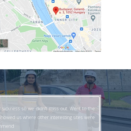
 sickness so we didn’t miss out. Went to the
 showed us where other interesting sites were
ommmend