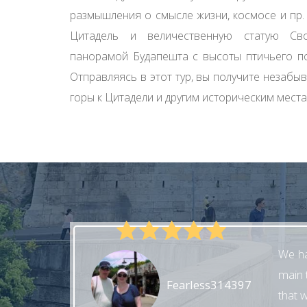
размышления о смысле жизни, космосе и пр.
Цитадель и величественную статую Св
панорамой Будапешта с высоты птичьего по
Отправляясь в этот тур, вы получите незаб
горы к Цитадели и другим историческим мест
We ha
main 
Fearless314397
that 