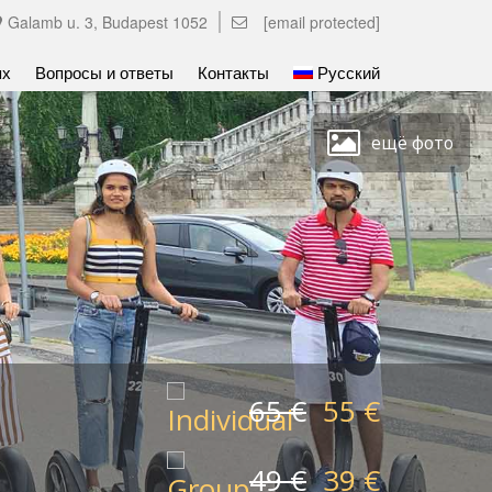
Galamb u. 3, Budapest 1052
[email protected]
ях
Вопросы и ответы
Контакты
Русский
ещё фото
65 €
55 €
49 €
39 €