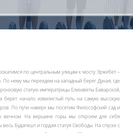
рокатимся по центральным улицам к мосту Эржебет –
. По нему мы переедем на западный берег Дуная, где
бронзовую статую императрицы Елизаветы Баварской,
а берёт начало извилистый путь на самую высокую
етров. По пути наверх мы посетим Философский сад и
о вечном. На вершине горы мы откроем для себя
 весь Будапешт и гордая статуя Свободы. На спуске с