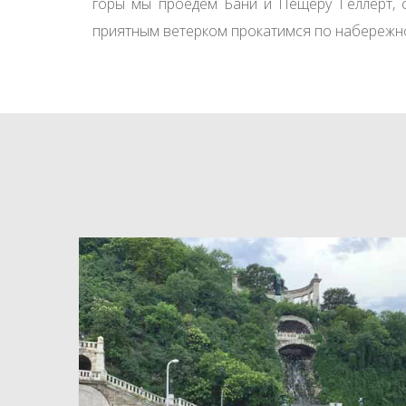
горы мы проедем Бани и Пещеру Геллерт, с
приятным ветерком прокатимся по набережно