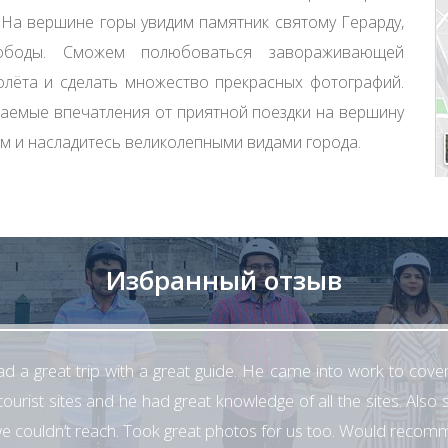
 На вершине горы увидим памятник святому Герарду,
ободы. Сможем полюбоваться завораживающей
лёта и сделать множество прекрасных фотографий.
ываемые впечатления от приятной поездки на вершину
ам и насладитесь великолепными видами города.
Избранный отзыв
d a great trip with a great guide. He came into work to cover
tourist sites and he had great knowledge of all the sites. Also
we couldn’t reach. Took great photos for us too. Would rec