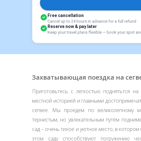
Free cancellation
Cancel up to 24 hours in advance for a full refund
Reserve now & pay later
Keep your travel plans flexible — book your spot an
Захватывающая поездка на сегв
Приготовьтесь с лёгкостью поднятьтся на
местной историей и главными достопримечат
сегвее. Мы проедем по великолепному мо
тернистым, но увлекательным путём подним
сад – очень тихое и уютное место, в котором
этом саду способствуют погружению ч